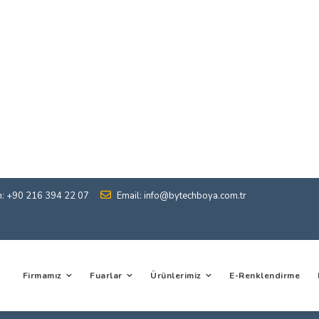
n: +90 216 394 22 07
Email: info@bytechboya.com.tr
Firmamız
Fuarlar
Ürünlerimiz
E-Renklendirme