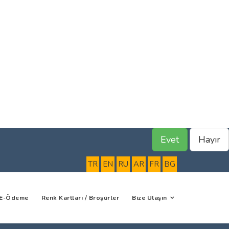
Evet
Hayır
TR
EN
RU
AR
FR
BG
E-Ödeme
Renk Kartları / Broşürler
Bize Ulaşın