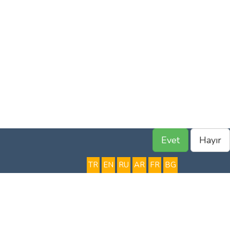
Evet
Hayır
TR
EN
RU
AR
FR
BG