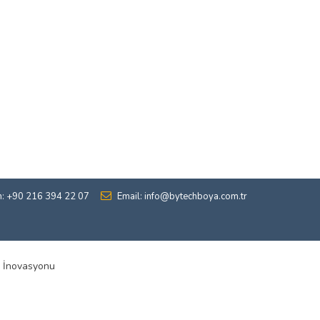
n: +90 216 394 22 07
Email: info@bytechboya.com.tr