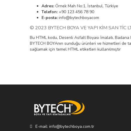
Adres:
Örnek Mah No:1, İstanbul, Türkiye
Telefon:
+90 123 456 78 90
E-posta:
info@bytechboyacom
© 2023 BYTECH BOYA VE YAPI KİM SAN TİC LTD Ş
Bu HTML kodu, Desenli Asfalt Boyası İmalatı, Badana B
BYTECH BOYAnın sunduğu ürünleri ve hizmetleri de tanı
sağlamak için temel HTML etiketleri kullanılmıştır
E-mail: info@bytechboya.com.tr