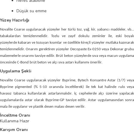
Nefes alabilme
Düşük su emme
Yüzey Hazırlığı
Novalite Coarse uygulanacak yüzeyler her türlü toz, yağ, kir, yabancı maddeler, vb…
tabakalardan temizlenmelidir. Tozlu ve zayıf dokulu zeminler ile, eski boyalı
yüzeylerde kabaran ve tozuyan kısımlar ve özellikle kireçli yüzeyler mutlaka kazınarak
temizlenmelidir. Onarım gerektiren yüzeyler Decopaste Ex-0250 veya Dekonar grubu
malzemelerle onarımı tavsiye edilir. Brüt beton yüzeylerde sıva veya macun uygulama
öncesinde C-Bond brüt beton ve alçı sıva astarı kullanımı önerilir.
Uygulama Şekli
Novalite Coarse uygulanacak yüzeyler Byprime, Bytech Konsantre Astar (1/7) veya
Byprime pigmented (% 5-10 oranında inceltilerek) ile tek kat halinde rulo veya
havasız tabanca kullanılarak astarlanmalıdır. İç cephelerde alçı üzerine yapılacak
uygulamalarda astar olarak Byprime-GP tavsiye edilir. Astar uygulamasından sonra
mala ile uygulanır ve plastik desen malası desen verilir.
İnceltme Oranı
Kullanıma Hazır
Karışım Oranı