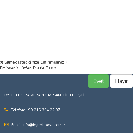
Silmek İstediğinize
Eminmisiniz
?
Eminseniz Lütfen Evet'e Basın.
Evet
Hayır
BYTECH BOYA VE YAPI KİM. SAN. TİC. LTD. ŞTİ
Telefon: +90 216 394 22 07
Email: info@bytechboya.com.tr