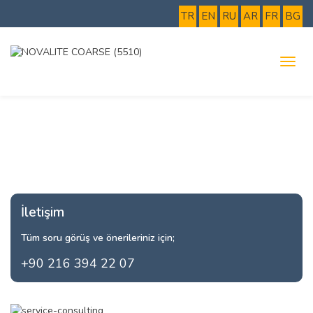
TR
EN
RU
AR
FR
BG
İletişim
Tüm soru görüş ve önerileriniz için;
+90 216 394 22 07