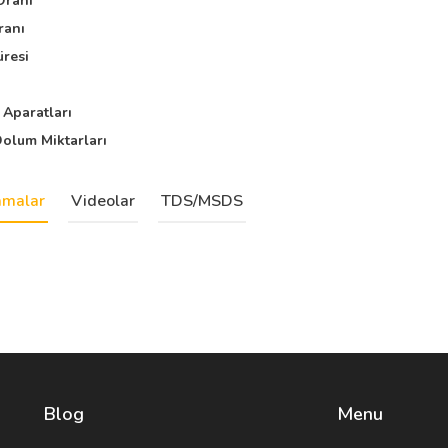
Oranı
ranı
resi
Aparatları
olum Miktarları
amalar
Videolar
TDS/MSDS
Blog
Menu