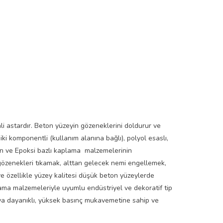
nli astardır. Beton yüzeyin gözeneklerini doldurur ve
i komponentli (kullanım alanına bağlı), polyol esaslı,
etan ve Epoksi bazlı kaplama malzemelerinin
gözenekleri tıkamak, alttan gelecek nemi engellemek,
 özellikle yüzey kalitesi düşük beton yüzeylerde
ama malzemeleriyle uyumlu endüstriyel ve dekoratif tip
ya dayanıklı, yüksek basınç mukavemetine sahip ve