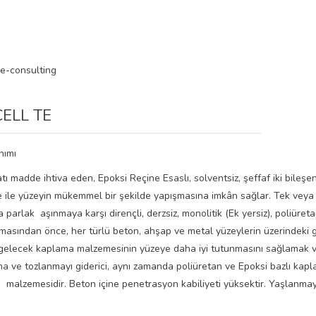
ELL TE
nımı
ı madde ihtiva eden, Epoksi Reçine Esaslı, solventsiz, şeffaf iki bileşe
ile yüzeyin mükemmel bir şekilde yapışmasına imkân sağlar. Tek veya ik
 parlak aşınmaya karşı dirençli, derzsiz, monolitik (Ek yersiz), poliür
asından önce, her türlü beton, ahşap ve metal yüzeylerin üzerindeki 
gelecek kaplama malzemesinin yüzeye daha iyi tutunmasını sağlamak ve
 ve tozlanmayı giderici, aynı zamanda poliüretan ve Epoksi bazlı kapl
malzemesidir. Beton içine penetrasyon kabiliyeti yüksektir. Yaşlanma
.