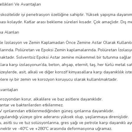
llikleri Ve Avantajları
skozitelidir iyi penetrasyon özelliğine sahiptir. Yüksek yapışma dayanım
sı kolaydır. Katlar arası bekleme süreleri kısadır. Çok amaçlıdır. Dış me
a Alanları
le İzolasyon ve Zemin Kaplamadan Önce Zemine Astar Olarak Kullanılı
arında. Poliüretan ve Epoksi Zemin kaplamalarında. Poliüretan İzolas
maktadır. Solventsiz Epoksi Astar zemine mükemmel bir tutunma sağlar ve
lara karşı izolasyonun’da, beton, ahşap, eternit, taş, her türlü metal sa
zeylerde, asit, alkali ve diğer korozif kimyasallara karşı dayanıklılık 
ere iyi bir zemin ve korozyon koruyucu olarak kullanılmaktadır.
vantajları
rozyondan korur, alkalilere ve baz asitlere dayanıklıdır.
ntar ve bakterilerden etkilenmez.
 ışınlarından etkilenmediğinden güneş ışınlarına dayanıklıdır.
gulandığı yüzeye göre aderansı yüksek olup, yaşlanmaya direnişlidir.
, asitli su ve tuz solüsyonlarına, gres yağı ve petrole karşı dayanıklı a
snektir ve -40ºC ve +280ºC arasında deformasyona uğramaz.