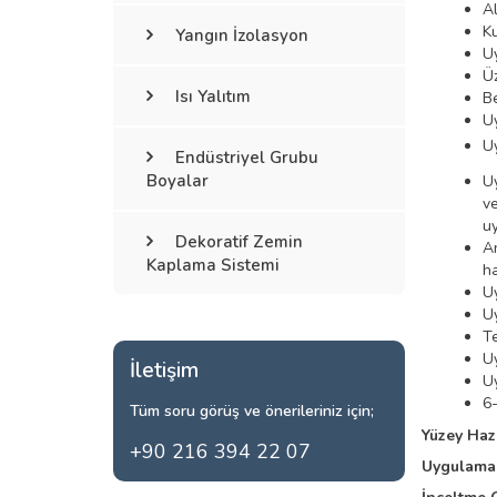
Al
Ku
Yangın İzolasyon
Uy
Üz
Isı Yalıtım
Be
Uy
U
Endüstriyel Grubu
Boyalar
Uy
ve
uy
Dekoratif Zemin
An
Kaplama Sistemi
ha
Uy
Uy
Te
Uy
İletişim
Uy
6-
Tüm soru görüş ve önerileriniz için;
Yüzey Hazı
+90 216 394 22 07
Uygulama 