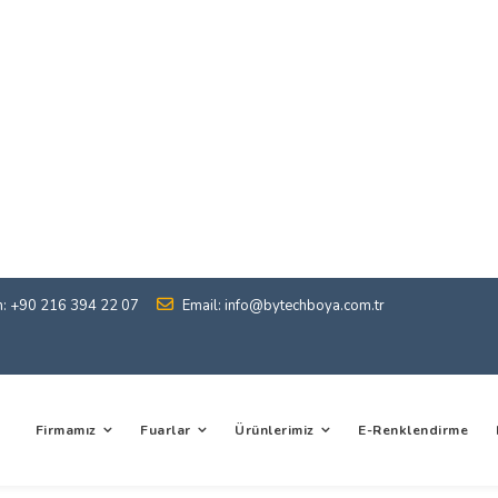
n: +90 216 394 22 07
Email: info@bytechboya.com.tr
Firmamız
Fuarlar
Ürünlerimiz
E-Renklendirme