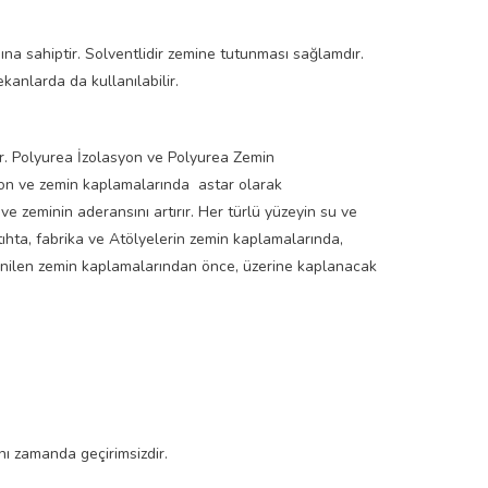
ına sahiptir. Solventlidir zemine tutunması sağlamdır.
kanlarda da kullanılabilir.
r. Polyurea İzolasyon ve Polyurea Zemin
yon ve zemin kaplamalarında astar olarak
 zeminin aderansını artırır. Her türlü yüzeyin su ve
tıhta, fabrika ve Atölyelerin zemin kaplamalarında,
istenilen zemin kaplamalarından önce, üzerine kaplanacak
ynı zamanda geçirimsizdir.