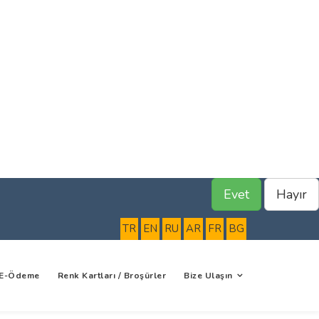
Evet
Hayır
TR
EN
RU
AR
FR
BG
E-Ödeme
Renk Kartları / Broşürler
Bize Ulaşın