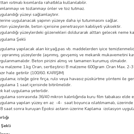
ttan ısıtmalı kısımlarda rahatlıkla kullanılabilir.
mlanmayı ve tozlanmayı önler ve toz tutmaz.
gulandığı yüzeyi sağlamlaştırır.
erine uygulanacak yapının yüzeye daha iyi tutunmasını sağlar.
ton yüzeylerde, beton içerisine penetrasyon kabiliyeti yüksektir.
gulandığı yüzeylerdeki gözenekleri doldurarak alttan gelecek neme karş
ygulama Şekli
gulama yapılacak alan kir,yağ,pas vb. maddelerden iyice temizlenmelidi
 yıpranmış yüzeylerde (aşınmış, gevşemiş ve mekanik mukavemetini kay
gulanmamalıdır. Beton pirizini almış ve tamamen kurumuş olmalıdır.
a malzeme 1.kg Oran, sertleştirici B malzeme 600gram .Oran Max. 2-3 da
zır hale getirilir (100/60. KARIŞIM)
gulama; isteğe göre fırça, rulo veya havasız püskürtme yöntemi ile gerçe
gulama 1 saat içerisinde bitirilmelidir.
k kat uygulama yeterlidir.
gulama sonrasında 36/40 mikron kalınlığında kuru film tabakası elde ed
gulama yapılan yüzey en az -4- saat boyunca ıslatılmamalı, üzerinde
8 saat sonra kuruyan Epoksi astarın üzerine Kaplama izolasyon uygulama
rlığı
Şekli