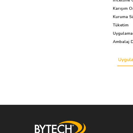
İnceltme 
Karışım O
Kuruma Sü
Tüketim
Uygulama 
Ambalaj D
Uygul