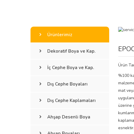
Ürünlerimiz
EPOC
Dekoratif Boya ve Kap.
Ürün Ta
İç Cephe Boya ve Kap.
%100 kat
malzeme 
Dış Cephe Boyaları
mat veya
uygulanm
Dış Cephe Kaplamaları
üzerine 
kumlanma
Ahşap Desenli Boya
kaplama 
esnektir
Ahşap Boyaları