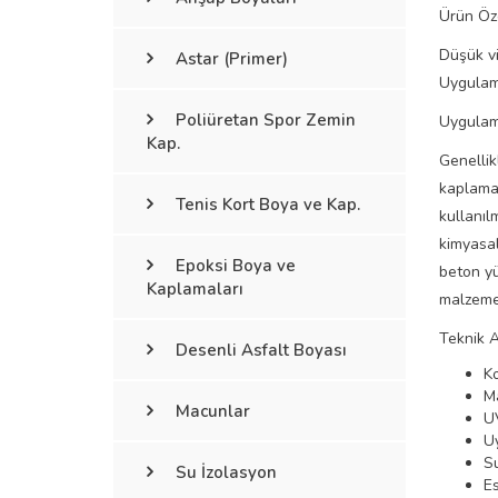
Ürün Öze
Düşük vi
Astar (Primer)
Uygulama
Poliüretan Spor Zemin
Uygulam
Kap.
Genellik
kaplamal
Tenis Kort Boya ve Kap.
kullanıl
kimyasal
Epoksi Boya ve
beton yü
Kaplamaları
malzemel
Teknik A
Desenli Asfalt Boyası
Ko
Ma
Macunlar
UV
Uy
Su
Su İzolasyon
E